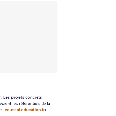
R
n. Les projets concrets
voient les référentiels de la
e :
eduscol.education.fr
).