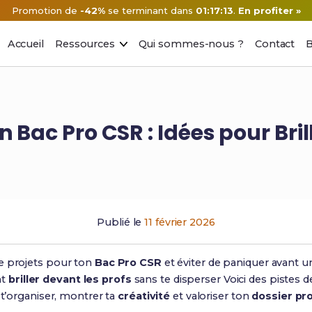
Promotion de
-42%
se terminant dans
01:17:12
.
En profiter »
Accueil
Ressources
Qui sommes-nous ?
Contact
B
n Bac Pro CSR : Idées pour Bri
Publié le
11 février 2026
e projets pour ton
Bac Pro CSR
et éviter de paniquer avant 
nt
briller devant les profs
sans te disperser Voici des pistes d
 t’organiser, montrer ta
créativité
et valoriser ton
dossier pro