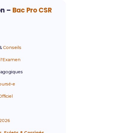
on –
Bac Pro CSR
&
Conseils
r
l'Examen
agogiques
ursé•e
ficiel
2026
, Sujets & Corrigés