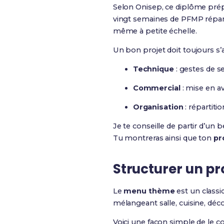
Selon Onisep, ce diplôme prépa
vingt semaines de PFMP réparti
même à petite échelle.
Un bon projet doit toujours s’
Technique
: gestes de s
Commercial
: mise en av
Organisation
: répartiti
Je te conseille de partir d’un
Tu montreras ainsi que ton
pr
Structurer un p
Le
menu thème
est un classiq
mélangeant salle, cuisine, dé
Voici une façon simple de le co