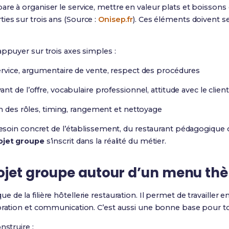
re à organiser le service, mettre en valeur plats et boissons 
es sur trois ans (Source :
Onisep.fr
). Ces éléments doivent se
appuyer sur trois axes simples :
ervice, argumentaire de vente, respect des procédures
ant de l’offre, vocabulaire professionnel, attitude avec le client
on des rôles, timing, rangement et nettoyage
 besoin concret de l’établissement, du restaurant pédagogiqu
ojet groupe
s’inscrit dans la réalité du métier.
rojet groupe autour d’un menu th
ue de la filière hôtellerie restauration. Il permet de travailler e
coration et communication. C’est aussi une bonne base pour 
nstruire :