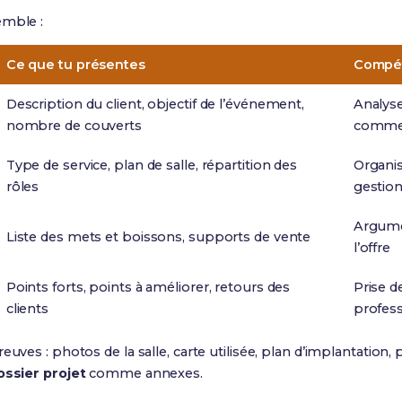
emble :
Ce que tu présentes
Compét
Description du client, objectif de l’événement,
Analys
nombre de couverts
commer
Type de service, plan de salle, répartition des
Organis
rôles
gestio
Argume
Liste des mets et boissons, supports de vente
l’offre
Points forts, points à améliorer, retours des
Prise d
clients
profess
uves : photos de la salle, carte utilisée, plan d’implantation, 
ossier projet
comme annexes.