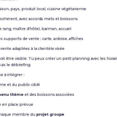
aison, pays, produit local, cuisine végétarienne
cohérent, avec accords mets et boissons
de rang, maître d’hôtel, barman, accueil
es supports de vente : carte, ardoise, affiches
ente adaptées à la clientèle visée
doit être visible. Tu peux créer un petit planning avec les horai
uis le débriefing.
e à intégrer :
me et du public ciblé
enu thème
et des boissons associées
se en place prévue
r chaque membre du
projet groupe