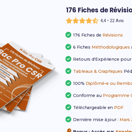
176 Fiches de Révisi
4,4 • 22 Avis
176 Fiches de
Révisions
6 Fiches
Méthodologiques
Retours d'Expérience pou
Tableaux & Graphiques
Péd
100%
Diplômé•e ou Rembo
Conforme au
Programme Of
Téléchargeable en
PDF
Dernière mise à jour :
Mars 
Bonus : Accès aux
Annales