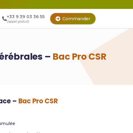
+33 9 39 03 36 55
Commander
(appel gratuit)
érébrales –
Bac Pro CSR
cace –
Bac Pro CSR
umulée