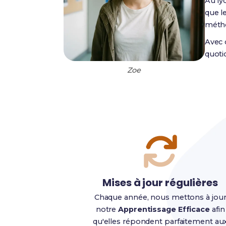
Au ly
que l
métho
Avec c
quoti
Zoe
Mises à jour régulières
Chaque année, nous mettons à jou
notre
Apprentissage Efficace
afin
qu'elles répondent parfaitement au