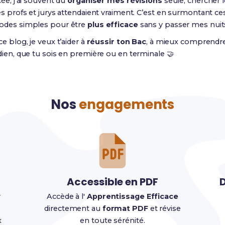
cée, j’ai souvent dû
organiser mes révisions
seule, chercher
es profs et jurys attendaient vraiment. C’est en surmontant ce
des simples pour être
plus efficace
sans y passer mes nuit
e blog, je veux t’aider à
réussir ton Bac
, à mieux comprendre
dien, que tu sois en première ou en terminale 🤝
Nos
engagements
Accessible en PDF
D
r
Accède à l'
Apprentissage Efficace
directement au
format PDF
et révise
x
en toute sérénité.