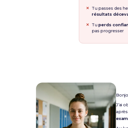
Tu passes des he
résultats décev
Tu
perds confia
pas progresser
Bonjo
J’ai 
après 
exame