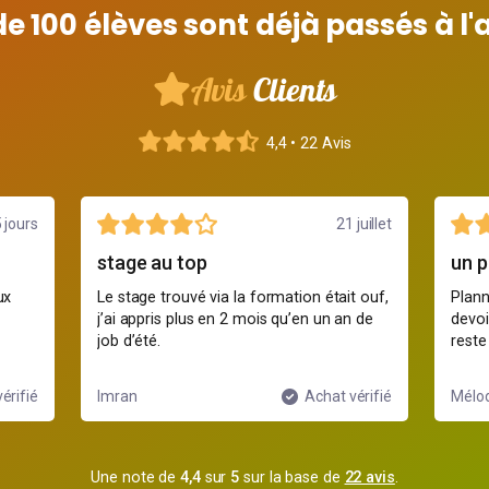
de 100 élèves sont déjà passés à l'
Avis
Clients
4,4 • 22 Avis
5 jours
21 juillet
stage au top
un p
ux
Le stage trouvé via la formation était ouf,
Plann
j’ai appris plus en 2 mois qu’en un an de
devoi
job d’été.
reste 
érifié
Imran
Achat vérifié
Mélo
Une note de
4,4
sur
5
sur la base de
22 avis
.