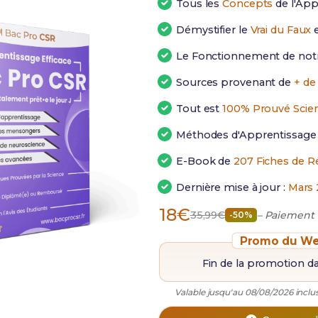
Tous les
Concepts
de l'Ap
Démystifier le
Vrai du Faux
e
Le Fonctionnement de not
Sources provenant de
+ de
Tout est
100% Prouvé Scie
Méthodes d'Apprentissag
E-Book de
207 Fiches de R
Dernière mise à jour :
Mars 
18€
35,99€
– Paiement
-50%
Promo du We
Fin de la promotion d
Valable jusqu'au 08/08/2026 inclus