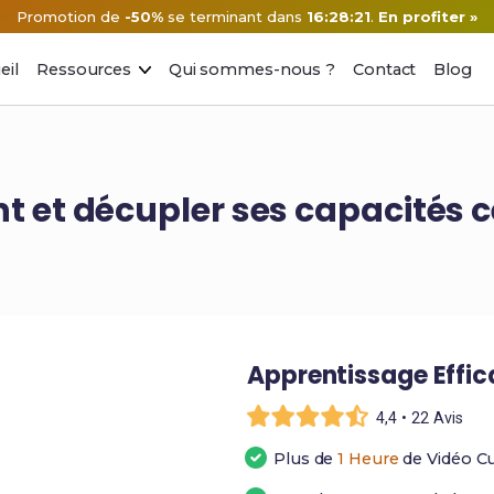
Promotion de
-50%
se terminant dans
16:28:20
.
En profiter »
eil
Ressources
Qui sommes-nous ?
Contact
Blog
 et décupler ses capacités c
Apprentissage Effi
4,4 • 22 Avis
Plus de
1 Heure
de Vidéo C