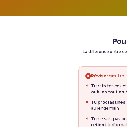
Pou
La différence entre ce
Réviser seul•e
Tu relis tes cour
oublies tout en 
Tu
procrastines
au lendemain
Tu ne sais pas
co
retient
l'informa