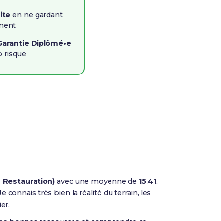
vite
en ne gardant
iment
Garantie Diplômé•e
o risque
 Restauration)
avec une moyenne de
15,41
,
 connais très bien la réalité du terrain, les
ier.