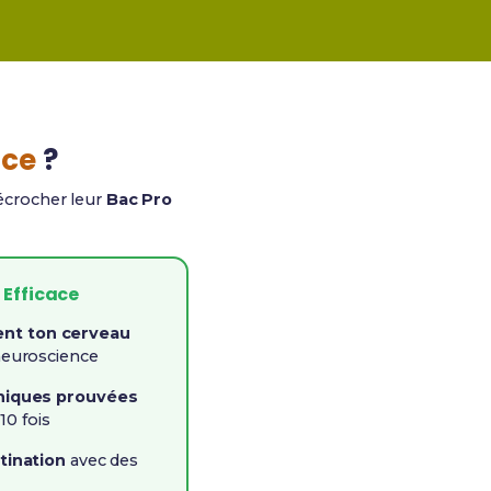
ace
?
décrocher leur
Bac Pro
 Efficace
t ton cerveau
neuroscience
niques prouvées
10 fois
tination
avec des