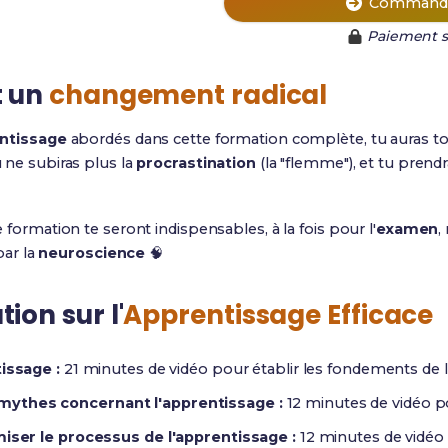
Commande
Paiement s
t un
changement radical
entissage
abordés dans cette formation complète, tu auras to
tu ne subiras plus la
procrastination
(la "flemme"), et tu prendr
formation te seront indispensables, à la fois pour l'
examen
,
par la
neuroscience
🧠
ion sur l'
Apprentissage Efficace
issage :
21 minutes de vidéo pour établir les fondements de 
mythes concernant l'apprentissage :
12 minutes de vidéo po
miser le processus de l'apprentissage :
12 minutes de vidéo