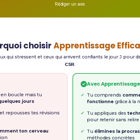
Rédiger un avis
rquoi choisir
Apprentissage Effic
ux qui stressent et ceux qui arrivent confiants le jour J pour 
CSR
.
Avec Apprentissage
s en boucle mais tu
Tu comprends
commen
quelques jours
fonctionne
grâce à la 
et repousses tes révisions
Tu appliques des
tech
pour retenir sans relire 
mment ton cerveau
Tu
élimines la procras
tion
méthodes concrètes