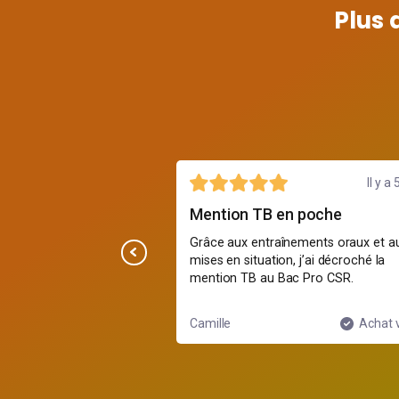
Plus 
29 juillet
Il y a 
agnement
Mention TB en poche
Grâce aux entraînements oraux et a
ent bien, on revoit
mises en situation, j’ai décroché la
 du service et de la
mention TB au Bac Pro CSR.
e avant les examens.
Achat vérifié
Camille
Achat v