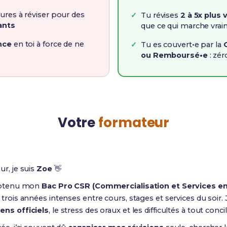
ures à réviser pour des
Tu révises
2 à 5x plus 
ants
que ce qui marche vra
nce
en toi à force de ne
Tu es couvert•e par la
ou Remboursé•e
: zér
Votre
formateur
ur, je suis
Zoe
👋
obtenu mon
Bac Pro CSR (Commercialisation et Services en
trois années intenses entre cours, stages et services du soir. Je
ns officiels
, le stress des oraux et les difficultés à tout concil