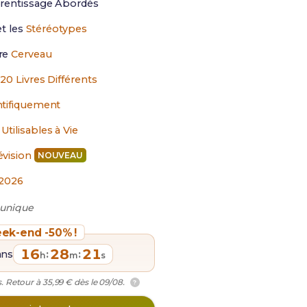
prentissage Abordés
t les
Stéréotypes
re
Cerveau
 20 Livres Différents
ntifiquement
e
Utilisables à Vie
évision
NOUVEAU
2026
 unique
ek-end -50% !
16
28
20
ans
:
:
h
m
s
. Retour à 35,99 € dès le 09/08.
?